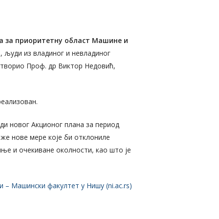
а за приоритетну област Машине и
, људи из владиног и невладиног
 отворио Проф. др Виктор Недовић,
реализован.
ади новог Акционог плана за период
ложе нове мере које би отклониле
шње и очекиване околности, као што је
– Машински факултет у Нишу (ni.ac.rs)