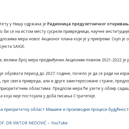
лтету у Нишу одржана је
Радионица предузетничког откривањ
о би се на истом месту сусрели привредници, научне институције
едлозима мера новог Акционог плана који је у припреми. Скуп је
јекта SAIGE.
, велики број мера предвиђених Акционим планом 2021-2022 је 
е обухвата период до 2027. године, почело је да се ради на изр
да, пре свега привреда, али и друге заинтересоване стране, пред
 приоритетним областима. Предлози мера ће узети у обзир сада
 која није постојала у доба писања Стратегије.
а приоритетну област Машине и производни процеси будућности 
ROF. DR VIKTOR NEDOVIĆ – YouTube