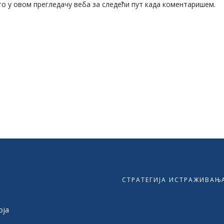
то у овом прегледачу веба за следећи пут када коментаришем.
СТРАТЕГИЈА ИСТРАЖИВАЊА
оја