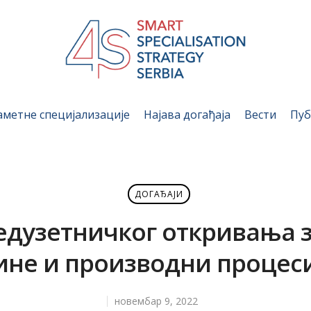
аметне специјализације
Најава догађаја
Вести
Пуб
ДОГАЂАЈИ
дузетничког откривања 
не и производни процес
новембар 9, 2022