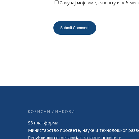
Сачувај моје име, е-пошту и веб мес
КОРИСНИ ЛИНКОВИ
S3 платформа
Министарство просвете, науке и технолошког разв
Републички секретаријат за јавне политике