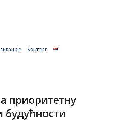
ликације
Контакт
за приоритетну
и будућности