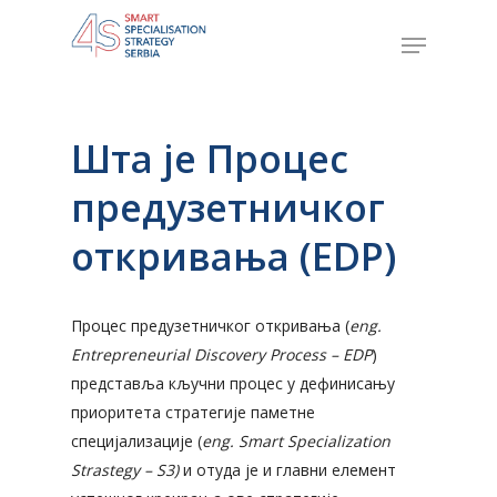
Hit enter to search or ESC to close
Шта је Процес
предузетничког
откривања (EDP)
Процес предузетничког откривања (
eng.
Entrepreneurial Discovery Process – EDP
)
представља кључни процес у дефинисању
приоритета стратегије паметне
специјализације
(
eng. Smart Specialization
Strastegy – S3)
и отуда је и главни елемент