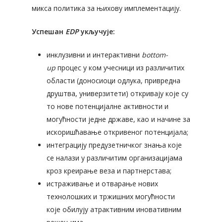
микса политика за њихову имплементацију.
Успешан
EDP
укључује:
инклузивни и интерактивни
bottom-
Почетна
up
процес у ком учесници из различитих
области (доносиоци одлука, привредна
Стратегија пам
друштва, универзитети) откривају које су
специјализациј
то нове потенцијалне активности и
могућности једне државе, као и начине за
Најава догађаја
Стратегија паметне
искоришћавање откривеног потенцијала;
специјализације
интеграцију предузетничког знања које
Вести
Процес предузетнич
се налази у различитим организацијама
Публикације
окривања
кроз креирање веза и партнерстава;
истраживање и отварање нових
S3 у Србији
Контакт
технолошких и тржишних могућности
које обилују атрактивним иновативним