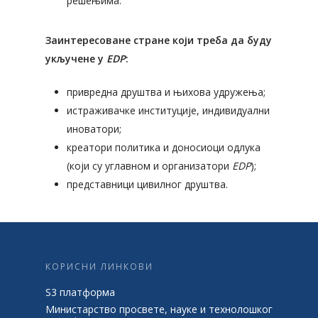
решењима.
Заинтересоване стране који треба да буду
укључене у
EDP
:
привредна друштва и њихова удружења;
истраживачке институције, индивидуални
иноватори;
креатори политика и доносиоци одлука
(који су углавном и организатори
EDP
);
представници цивилног друштва.
КОРИСНИ ЛИНКОВИ
S3 платформа
Министарство просвете, науке и технолошког