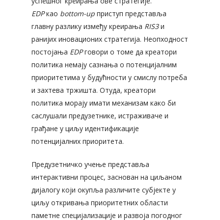
успешног креирања ове стратегије.
EDP
као
bottom-up
приступ представља
главну разлику између креирања
RIS3
и
ранијих иновационих стратегија. Неопходност
постојања
EDP
говори о томе да креатори
политика немају сазнања о потенцијалним
приоритетима у будућности у смислу потреба
и захтева тржишта. Отуда, креатори
политика морају имати механизам како би
саслушали предузетнике, истраживаче и
грађане у циљу идентификације
потенцијалних приоритета.
Предузетничко учење представља
интерактивни процес, заснован на циљаном
дијалогу који окупља различите субјекте у
циљу откривања приоритетних области
паметне специјализације и развоја погодног