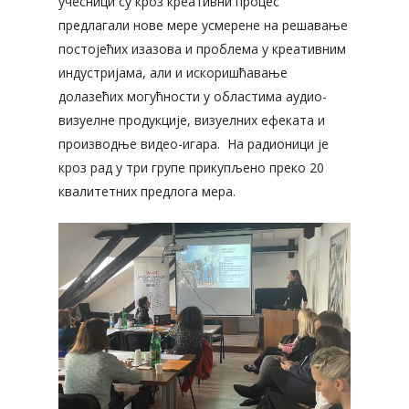
учесници су кроз креативни процес
предлагали нове мере усмерене на решавање
постојећих изазова и проблема у креативним
индустријама, али и искоришћавање
долазећих могућности у областима аудио-
визуелне продукције, визуелних ефеката и
производње видео-игара. На радионици је
кроз рад у три групе прикупљено преко 20
квалитетних предлога мера.