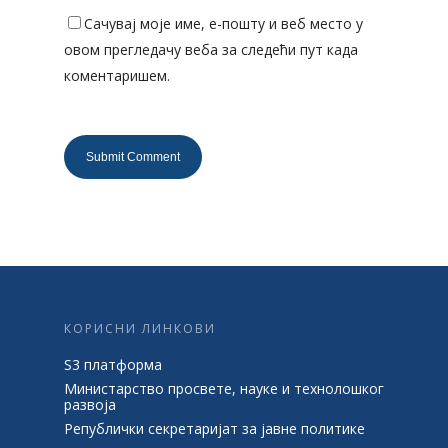
Сачувај моје име, е-пошту и веб место у
овом прегледачу веба за следећи пут када
коментаришем.
КОРИСНИ ЛИНКОВИ
S3 платформа
Министарство просвете, науке и технолошког
развоја
Републички секретаријат за јавне политике