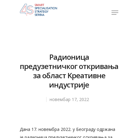
Hit enter to search or ESC to close
Радионица
предузетничког откривања
за област Kреативнe
индустрије
новембар 17, 2022
Дана 17. новембра 2022. у Београду одржана
је радионица предузетничког откривања за