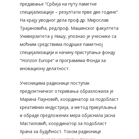
предавање “Србија на путу паметне
специјализације – резултати прве две године“.
На крају уводног дела проф.др. Мирослав
Трајановића, ред.проф. Машинског факултета
Универзитета у Нишу, упознао је учеснике са
моћним средствима подршке паметној
специјализацији и начину приступања фонду
“Horizon Europe“ и програмима Фонда за
иновациону делатност.
Учесницима радионице поступак
предузетничког откривања образложила је
Марина Пауновић, координатор за подобласт
креативних индустрија, а метод прикупљања
и обраде предложених мера објаснила Јасна
Мастиловић, координатор за подобласт
Храна за будућност. Током радионице