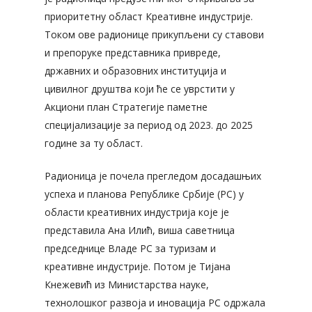
приоритетну област Креативне индустрије.
Током ове радионице прикупљени су ставови
и препоруке представника привреде,
државних и образовних институција и
цивилног друштва који ће се уврстити у
Акциони план Стратегије паметне
специјализације за период од 2023. до 2025
године за ту област.
Радионица је почела прегледом досадашњих
успеха и планова Републике Србије (РС) у
области креативних индустрија које је
представила Ана Илић, виша саветница
председнице Владе РС за туризам и
креативне индустрије. Потом је Тијана
Кнежевић из Министарства науке,
технолошког развоја и иновација РС одржала